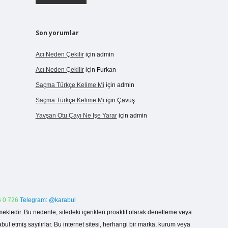
Son yorumlar
Acı Neden Çekilir
için
admin
Acı Neden Çekilir
için
Furkan
Saçma Türkçe Kelime Mi
için
admin
Saçma Türkçe Kelime Mi
için
Çavuş
Yavşan Otu Çayı Ne Işe Yarar
için
admin
 0 726
Telegram: @karabul
ektedir. Bu nedenle, sitedeki içerikleri proaktif olarak denetleme veya
 etmiş sayılırlar. Bu internet sitesi, herhangi bir marka, kurum veya