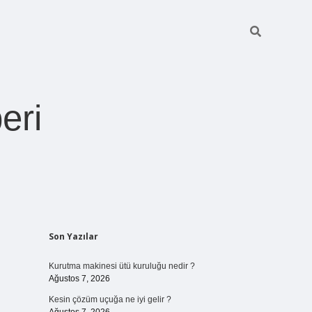
eri
Sidebar
Son Yazılar
https://betexper.liv
Kurutma makinesi ütü kuruluğu nedir ?
Ağustos 7, 2026
Kesin çözüm uçuğa ne iyi gelir ?