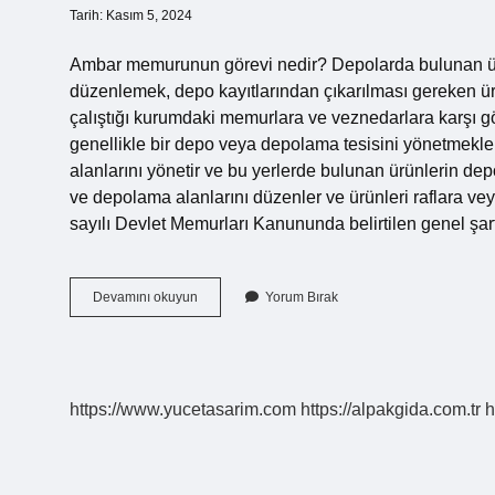
Tarih: Kasım 5, 2024
Ambar memurunun görevi nedir? Depolarda bulunan ürün
düzenlemek, depo kayıtlarından çıkarılması gereken ü
çalıştığı kurumdaki memurlara ve veznedarlara karşı g
genellikle bir depo veya depolama tesisini yönetmekle i
alanlarını yönetir ve bu yerlerde bulunan ürünlerin depol
ve depolama alanlarını düzenler ve ürünleri raflara vey
sayılı Devlet Memurları Kanununda belirtilen genel şa
Ambar
Devamını okuyun
Yorum Bırak
Kime
Denir
https://www.yucetasarim.com
https://alpakgida.com.tr
h