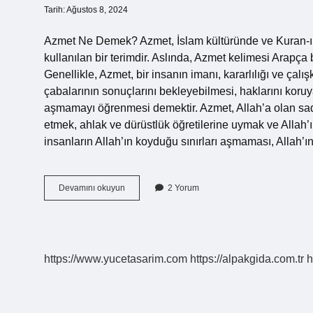
Tarih: Ağustos 8, 2024
Azmet Ne Demek? Azmet, İslam kültüründe ve Kuran-ı
kullanılan bir terimdir. Aslında, Azmet kelimesi Arapça bi
Genellikle, Azmet, bir insanın imanı, kararlılığı ve çal
çabalarının sonuçlarını bekleyebilmesi, haklarını koruya
aşmamayı öğrenmesi demektir. Azmet, Allah’a olan sadaka
etmek, ahlak ve dürüstlük öğretilerine uymak ve Allah’ı
insanların Allah’ın koyduğu sınırları aşmaması, Allah’ı
Azmet
Devamını okuyun
2 Yorum
ne
demek
https://www.yucetasarim.com
https://alpakgida.com.tr
h