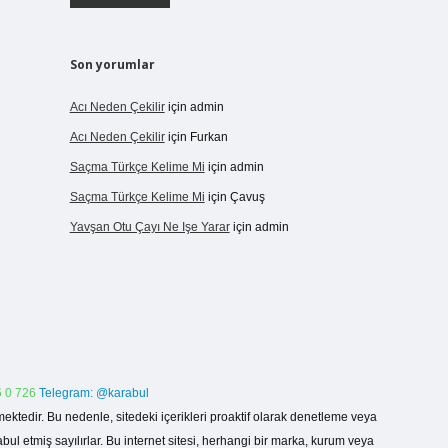
Son yorumlar
Acı Neden Çekilir
için
admin
Acı Neden Çekilir
için
Furkan
Saçma Türkçe Kelime Mi
için
admin
Saçma Türkçe Kelime Mi
için
Çavuş
Yavşan Otu Çayı Ne Işe Yarar
için
admin
 0 726
Telegram: @karabul
ektedir. Bu nedenle, sitedeki içerikleri proaktif olarak denetleme veya
 etmiş sayılırlar. Bu internet sitesi, herhangi bir marka, kurum veya