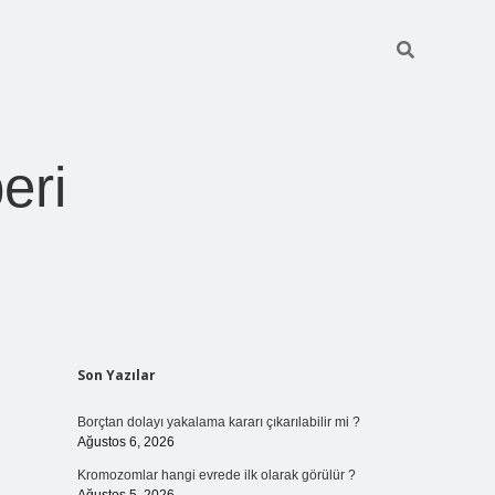
eri
Sidebar
Son Yazılar
https://betexper.live
Borçtan dolayı yakalama kararı çıkarılabilir mi ?
Ağustos 6, 2026
Kromozomlar hangi evrede ilk olarak görülür ?