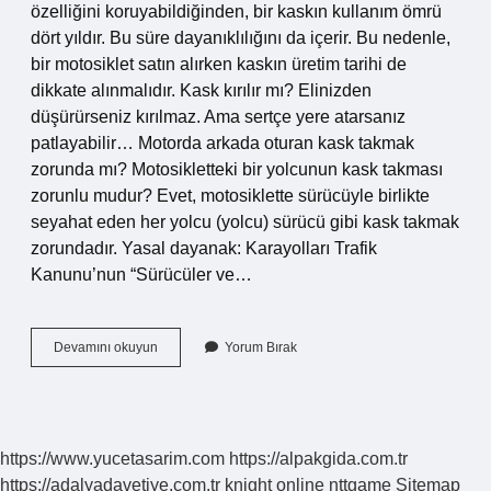
özelliğini koruyabildiğinden, bir kaskın kullanım ömrü
dört yıldır. Bu süre dayanıklılığını da içerir. Bu nedenle,
bir motosiklet satın alırken kaskın üretim tarihi de
dikkate alınmalıdır. Kask kırılır mı? Elinizden
düşürürseniz kırılmaz. Ama sertçe yere atarsanız
patlayabilir… Motorda arkada oturan kask takmak
zorunda mı? Motosikletteki bir yolcunun kask takması
zorunlu mudur? Evet, motosiklette sürücüyle birlikte
seyahat eden her yolcu (yolcu) sürücü gibi kask takmak
zorundadır. Yasal dayanak: Karayolları Trafik
Kanunu’nun “Sürücüler ve…
Darbe
Devamını okuyun
Yorum Bırak
Alan
Kask
Kullanılır
Mı
https://www.yucetasarim.com
https://alpakgida.com.tr
https://adalyadavetiye.com.tr
knight online
nttgame
Sitemap