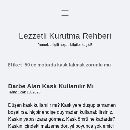
menüyü
Anasayfa
aç
Gizlilik Politikası
Lezzetli Kurutma Rehberi
Yasal Uyarı
Yemekle ilgili neşeli bilgiler keşfet!
Hakkımızda
Etiket:
50 cc motorda kask takmak zorunlu mu
Darbe Alan Kask Kullanılır Mı
Tarih: Ocak 13, 2025
Düşen kask kullanılır mı? Kask yere düşüp tamamen
boşalırsa, hiçbir endişe duymadan kullanabilirsiniz.
Kaskın yapısı zarar görmez. Kask ömrü ne kadardır?
Kaskın içindeki malzeme dört yıl boyunca şok emici