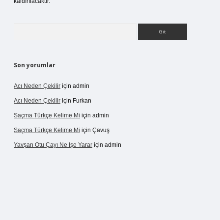
kaldırılacaktır.
Arama
Son yorumlar
Acı Neden Çekilir
için
admin
Acı Neden Çekilir
için
Furkan
Saçma Türkçe Kelime Mi
için
admin
Saçma Türkçe Kelime Mi
için
Çavuş
Yavşan Otu Çayı Ne Işe Yarar
için
admin
etexper.live/