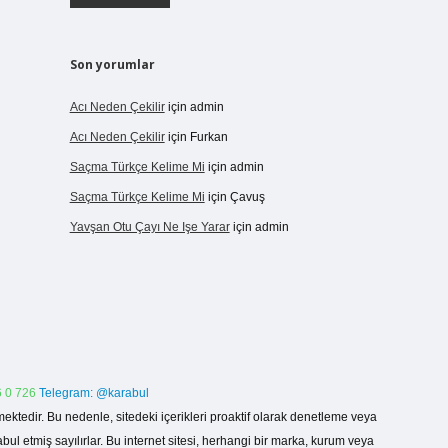
Son yorumlar
Acı Neden Çekilir
için
admin
Acı Neden Çekilir
için
Furkan
Saçma Türkçe Kelime Mi
için
admin
Saçma Türkçe Kelime Mi
için
Çavuş
Yavşan Otu Çayı Ne Işe Yarar
için
admin
 0 726
Telegram: @karabul
ektedir. Bu nedenle, sitedeki içerikleri proaktif olarak denetleme veya
 etmiş sayılırlar. Bu internet sitesi, herhangi bir marka, kurum veya