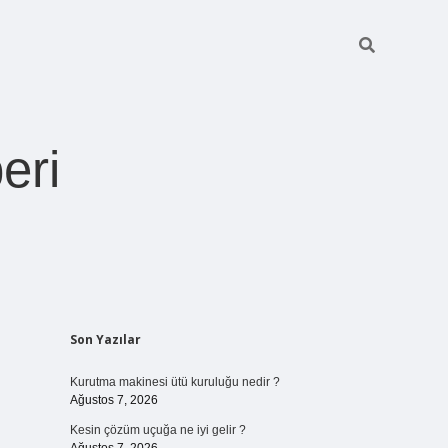
eri
Sidebar
Son Yazılar
https://betexper.l
Kurutma makinesi ütü kuruluğu nedir ?
Ağustos 7, 2026
Kesin çözüm uçuğa ne iyi gelir ?