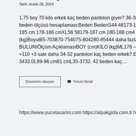
Tarih: Aralık 28, 2024
1.75 boy 70 kilo erkek kaç beden pantolon giyer? 36-38
beden ölçüsü hesaplaması:Beden BedenS44 46173-
185 cm 178-186 cmXL56 58179-187 cm 180-188 cm4 satır
(kg)Boyut65-703870-754075-804280-85444 daha fazla 
BULUN!Ölçüm AçıklamasıBOY (cm)KİLO (kg)ML178 –
+110 +3 satır daha 34-32 pantolon kaç beden erkek
3432.0L89-96 cm81 cmL35-3732. 42 beden kaç…
175
Devamını okuyun
Yorum Bırak
Boy
70
Kilo
Erkek
Kaç
https://www.yucetasarim.com
https://alpakgida.com.tr
h
Beden
Giyer