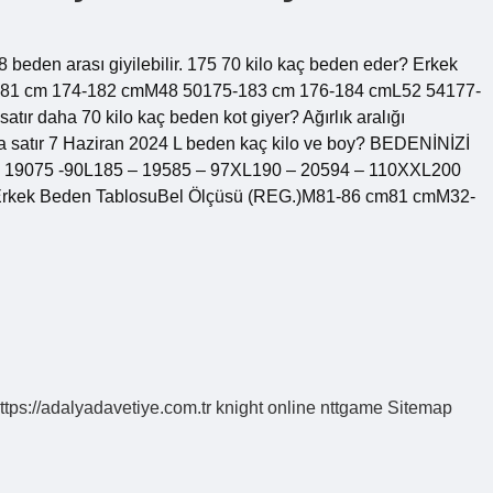
 beden arası giyilebilir. 175 70 kilo kaç beden eder? Erkek
181 cm 174-182 cmM48 50175-183 cm 176-184 cmL52 54177-
 daha 70 kilo kaç beden kot giyer? Ağırlık aralığı
satır 7 Haziran 2024 L beden kaç kilo ve boy? BEDENİNİZİ
 19075 -90L185 – 19585 – 97XL190 – 20594 – 110XXL200
? Erkek Beden TablosuBel Ölçüsü (REG.)M81-86 cm81 cmM32-
ttps://adalyadavetiye.com.tr
knight online
nttgame
Sitemap