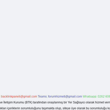
:
backlinkpaneli@gmail.com
Teams:
forumhizmeti@gmail.com
Whatsapp: 0262 606
ve İletişim Kurumu (BTK) tarafından onaylanmış bir Yer Sağlayıcı olarak hizmet verm
rı içeriklerin sorumluluğunu taşımakta olup, siteye üye olarak bu sorumluluğu kabul