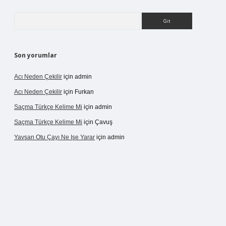
Arama
Son yorumlar
Acı Neden Çekilir
için
admin
Acı Neden Çekilir
için
Furkan
Saçma Türkçe Kelime Mi
için
admin
Saçma Türkçe Kelime Mi
için
Çavuş
Yavşan Otu Çayı Ne Işe Yarar
için
admin
betexper.live/