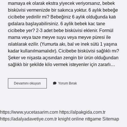
mamaya ek olarak ekstra yiyecek veriyorsanız, bebek
bisküvisi vermenizde bir sakınca yoktur. 6 aylık bebeğe
cicibebe yedirilir mi? Bebeğiniz 6 aylık olduğunda katı
gıdalara başlayabilirsiniz. 6 aylik bebek kac tane
cicibebe yer? 2-3 adet bebe bisküvisi eklenir. Formül
mama veya taze meyve suyu veya meyve püresi ile
ıslatılarak ezilir. (Yumurta akı, bal ve inek sütü 1 yaşına
kadar kullanılmamalıdır). Cicibebe bisküvisi sağlıklı mı?
Şeker ve nişasta açısından zengin bir ürün olduğundan
sağlıklı bir şekilde kilo vermek isteyenler için zararlı…
Cici
Devamını okuyun
Yorum Bırak
Bebe
Bisküvisi
Bebeklere
Ne
Zaman
https://www.yucetasarim.com
https://alpakgida.com.tr
Verilir
https://adalyadavetiye.com.tr
knight online
nttgame
Sitemap