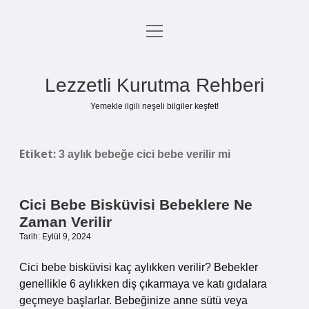
menüyü
Anasayfa
aç
Gizlilik Politikası
Lezzetli Kurutma Rehberi
Yasal Uyarı
Yemekle ilgili neşeli bilgiler keşfet!
Hakkımızda
Etiket:
3 aylık bebeğe cici bebe verilir mi
Cici Bebe Bisküvisi Bebeklere Ne
Zaman Verilir
Tarih: Eylül 9, 2024
Cici bebe bisküvisi kaç aylıkken verilir? Bebekler
genellikle 6 aylıkken diş çıkarmaya ve katı gıdalara
geçmeye başlarlar. Bebeğinize anne sütü veya