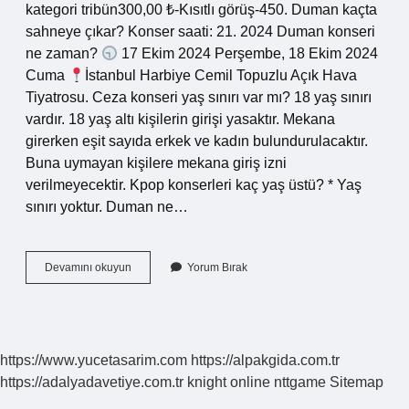
kategori tribün300,00 ₺-Kısıtlı görüş-450. Duman kaçta
sahneye çıkar? Konser saati: 21. 2024 Duman konseri
ne zaman?
17 Ekim 2024 Perşembe, 18 Ekim 2024
Cuma
İstanbul Harbiye Cemil Topuzlu Açık Hava
Tiyatrosu. Ceza konseri yaş sınırı var mı? 18 yaş sınırı
vardır. 18 yaş altı kişilerin girişi yasaktır. Mekana
girerken eşit sayıda erkek ve kadın bulundurulacaktır.
Buna uymayan kişilere mekana giriş izni
verilmeyecektir. Kpop konserleri kaç yaş üstü? * Yaş
sınırı yoktur. Duman ne…
Duman
Devamını okuyun
Yorum Bırak
Konseri
18
Mi
https://www.yucetasarim.com
https://alpakgida.com.tr
https://adalyadavetiye.com.tr
knight online
nttgame
Sitemap