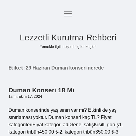
menüyü
Anasayfa
aç
Gizlilik Politikası
Lezzetli Kurutma Rehberi
Yasal Uyarı
Yemekle ilgili neşeli bilgiler keşfet!
Hakkımızda
Etiket:
29 Haziran Duman konseri nerede
Duman Konseri 18 Mi
Tarih: Ekim 17, 2024
Duman konserinde yaş sınırı var mı? Etkinlikte yaş
sınırlaması yoktur. Duman konseri kaç TL? Fiyat
kategorileriFiyat kategori adıGenel satışKısıtlı görüş1.
kategori tribün450,00 ₺-2. kategori tribün350,00 ₺-3.