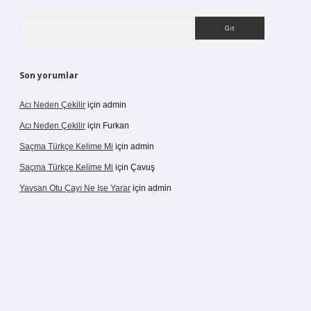
Arama
Son yorumlar
Acı Neden Çekilir
için
admin
Acı Neden Çekilir
için
Furkan
Saçma Türkçe Kelime Mi
için
admin
Saçma Türkçe Kelime Mi
için
Çavuş
Yavşan Otu Çayı Ne Işe Yarar
için
admin
/betexper.live/