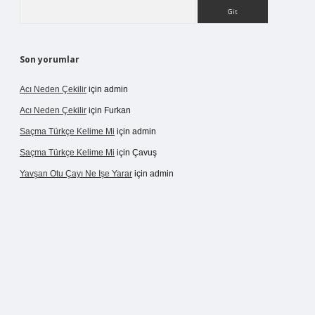
Arama
Son yorumlar
Acı Neden Çekilir
için
admin
Acı Neden Çekilir
için
Furkan
Saçma Türkçe Kelime Mi
için
admin
Saçma Türkçe Kelime Mi
için
Çavuş
Yavşan Otu Çayı Ne Işe Yarar
için
admin
/betexper.live/