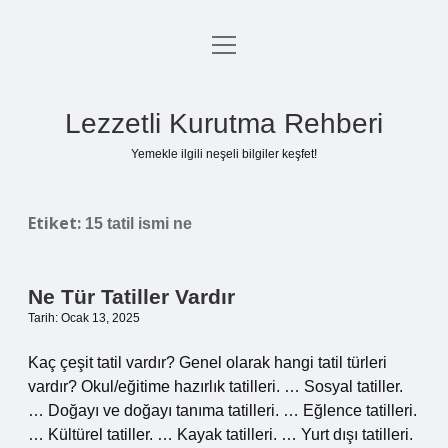
menüyü
Anasayfa
aç
Gizlilik Politikası
Lezzetli Kurutma Rehberi
Yasal Uyarı
Yemekle ilgili neşeli bilgiler keşfet!
Hakkımızda
Etiket:
15 tatil ismi ne
Ne Tür Tatiller Vardır
Tarih: Ocak 13, 2025
Kaç çeşit tatil vardır? Genel olarak hangi tatil türleri
vardır? Okul/eğitime hazırlık tatilleri. … Sosyal tatiller.
… Doğayı ve doğayı tanıma tatilleri. … Eğlence tatilleri.
… Kültürel tatiller. … Kayak tatilleri. … Yurt dışı tatilleri.