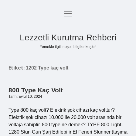
menüyü
Anasayfa
aç
Gizlilik Politikası
Lezzetli Kurutma Rehberi
Yasal Uyarı
Yemekle ilgili neşeli bilgiler keşfet!
Hakkımızda
Etiket:
1202 Type kaç volt
800 Type Kaç Volt
Tarih: Eylül 10, 2024
Type 800 kaç volt? Elektrik şok cihazı kaç volttur?
Elektrik şok cihazı 10.000 ile 20.000 volt arasında bir
voltaja sahiptir. 800 type ne demek? TYPE 800 Light-
1280 Stun Gun Şarj Edilebilir El Feneri Stunner (taşıma