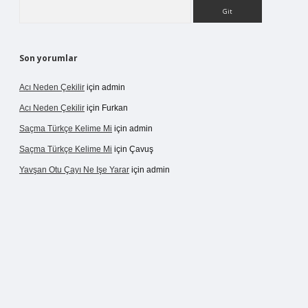
Arama
Son yorumlar
Acı Neden Çekilir
için
admin
Acı Neden Çekilir
için
Furkan
Saçma Türkçe Kelime Mi
için
admin
Saçma Türkçe Kelime Mi
için
Çavuş
Yavşan Otu Çayı Ne Işe Yarar
için
admin
/betexper.live/