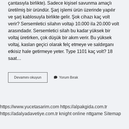
çantasıyla birlikte). Sadece kişisel savunma amaçlı
üretilmiş bir üründür. Şarj işlemi ürün üzerinde yapılır
ve şarj kablosuyla birlikte gelir. Şok cihazı kaç volt
verir? Sersemletici silahın voltajı 10.000 ila 20.000 volt
arasındadır. Sersemletici silah bu kadar yüksek bir
voltaj üretirken, çok düşük bir akım verir. Bu yüksek
voltaj, kasları geçici olarak felç etmeye ve saldırganı
etkisiz hale getirmeye yeter. Type 1101 kaç volt? 18
saat…
800
Devamını okuyun
Yorum Bırak
Type
Kaç
Volt
https://www.yucetasarim.com
https://alpakgida.com.tr
https://adalyadavetiye.com.tr
knight online
nttgame
Sitemap